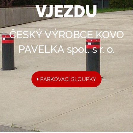
VJEZDU
ČESKÝ VÝROBCE KOVO
PAVELKA spol. s r. o.
PARKOVACÍ SLOUPKY