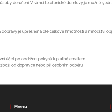
ůsoby doručení. V rámci telefonické domluvy je možné sjedna
na dopravy je upřesněna dle celkové hmotnosti a množství o
vní účet po obdržení pokynů k platbě emailem
tí zboží od dopravce nebo při osobním odběru
Menu