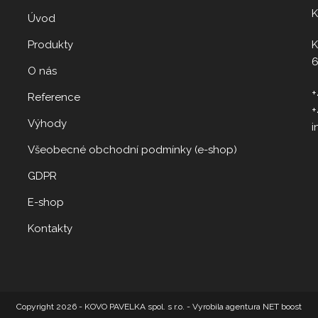
K
Úvod
Produkty
K
6
O nás
+
Reference
+
Výhody
i
Všeobecné obchodní podmínky (e-shop)
GDPR
E-shop
Kontakty
Copyright 2026 - KOVO PAVELKA spol. s r.o. - Vyrobila agentura NET boost