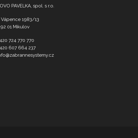
OVO PAVELKA, spol. s r.o.
 Vápence 1983/13
92 01 Mikulov
420 724 770 770
420 607 664 237
nfo@zabrannesystemy.cz