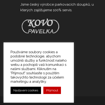
Jsme český výrobce parkovacích sloupků, u
kterých zajišťujeme 100% servis.
Používáme soubory cookies a
podobné technologie, abychom
umožnili služby a funkčnost našeho
webu a pochopili vaši komunikaci s
našimi službami. Kliknutím na
"Přijmout" souhlasíte s použitím
takovýchto technologií za účelem
marketingu a analytiky.
Nastavení cookies
Přijmout