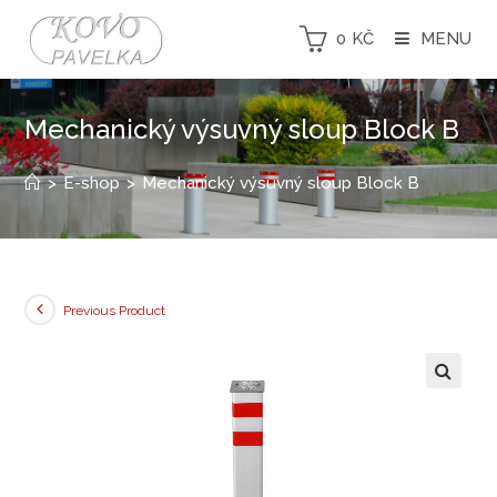
0
KČ
MENU
Mechanický výsuvný sloup Block B
>
E-shop
>
Mechanický výsuvný sloup Block B
Previous Product