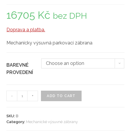
16705
Kč
bez DPH
Doprava a platba.
Mechanicky výsuvná parkovací zábrana
Choose an option
BAREVNÉ
PROVEDENÍ
Mechanický
-
+
ADD TO CART
výsuvný
sloup
Block
SKU:
B
Category:
Mechanické výsuvné zábrany
B
quantity