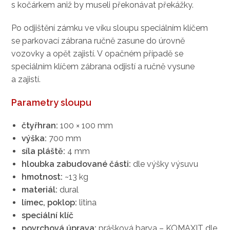
s kočárkem aniž by museli překonávat překážky.
Po odjištění zámku ve víku sloupu speciálním klíčem
se parkovací zábrana ručně zasune do úrovně
vozovky a opět zajistí. V opačném případě se
speciálním klíčem zábrana odjistí a ručně vysune
a zajistí.
Parametry sloupu
čtyřhran:
100 × 100 mm
výška:
700 mm
síla pláště:
4 mm
hloubka zabudované části:
dle výšky výsuvu
hmotnost:
~13 kg
materiál:
dural
límec, poklop:
litina
speciální klíč
povrchová úprava:
prášková barva – KOMAXIT dle