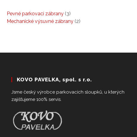
3
Pevné parkovací zábrany
3
products
2
Mechanické výsuvné zábrany
2
products
KOVO PAVELKA, spol. s r.o.
Jsme český výrobce parkovacích sloupků, u kterých
zajišťujeme 100% servis.