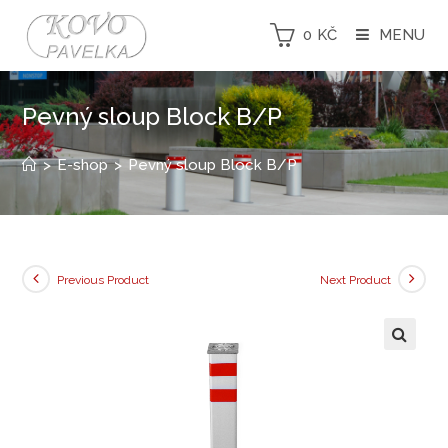
0
KČ
MENU
Pevný sloup Block B/P
>
E-shop
>
Pevný sloup Block B/P
Previous Product
Next Product