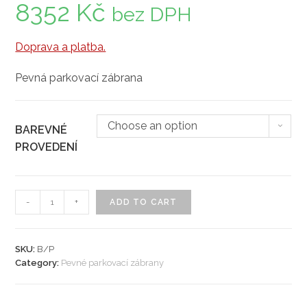
8352
Kč
bez DPH
Doprava a platba.
Pevná parkovací zábrana
Choose an option
BAREVNÉ
PROVEDENÍ
Pevný
-
+
ADD TO CART
sloup
Block
B/P
SKU:
B/P
Category:
Pevné parkovací zábrany
quantity