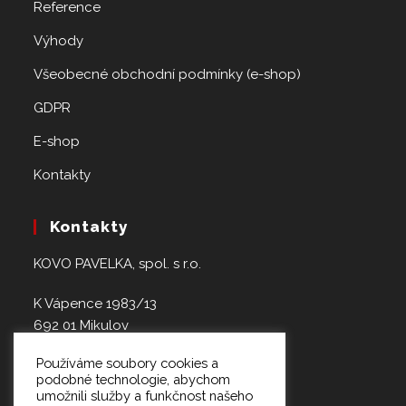
Reference
Výhody
Všeobecné obchodní podmínky (e-shop)
GDPR
E-shop
Kontakty
Kontakty
KOVO PAVELKA, spol. s r.o.
K Vápence 1983/13
692 01 Mikulov
Používáme soubory cookies a
+420 724 770 770
podobné technologie, abychom
+420 607 664 237
umožnili služby a funkčnost našeho