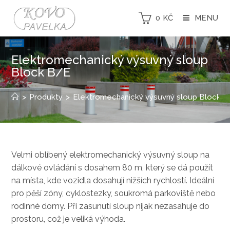
0
KČ
MENU
Elektromechanický výsuvný sloup
Block B/E
>
Produkty
>
Elektromechanický výsuvný sloup Block 
Velmi oblíbený elektromechanický výsuvný sloup na
dálkové ovládání s dosahem 80 m, který se dá použít
na místa, kde vozidla dosahují nižších rychlostí. Ideální
pro pěší zóny, cyklostezky, soukromá parkoviště nebo
rodinné domy. Při zasunutí sloup nijak nezasahuje do
prostoru, což je veliká výhoda.