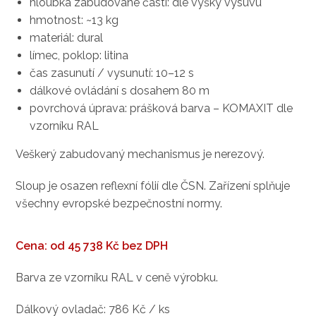
hloubka zabudované části: dle výšky výsuvu
hmotnost: ~13 kg
materiál: dural
límec, poklop: litina
čas zasunutí / vysunutí: 10–12 s
dálkové ovládání s dosahem 80 m
povrchová úprava: prášková barva – KOMAXIT dle
vzorníku RAL
Veškerý zabudovaný mechanismus je nerezový.
Sloup je osazen reflexní fólií dle ČSN. Zařízení splňuje
všechny evropské bezpečnostní normy.
Cena: od 45 738 Kč bez DPH
Barva ze vzorníku RAL v ceně výrobku.
Dálkový ovladač: 786 Kč / ks